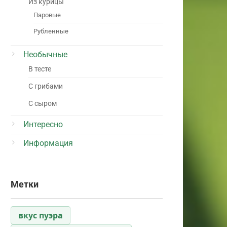
Из курицы
Паровые
Рубленные
Необычные
В тесте
С грибами
С сыром
Интересно
Информация
Метки
вкус пуэра