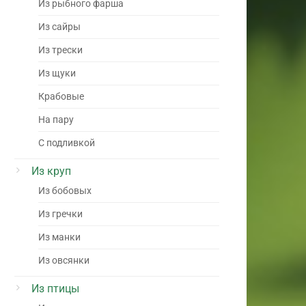
Из рыбного фарша
Из сайры
Из трески
Из щуки
Крабовые
На пару
С подливкой
Из круп
Из бобовых
Из гречки
Из манки
Из овсянки
Из птицы