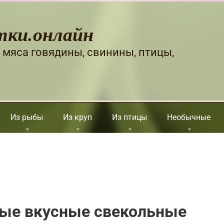
тки.онлайн
 мяса говядины, свинины, птицы,
Из рыбы
Из круп
Из птицы
Необычные
мые вкусные свекольные