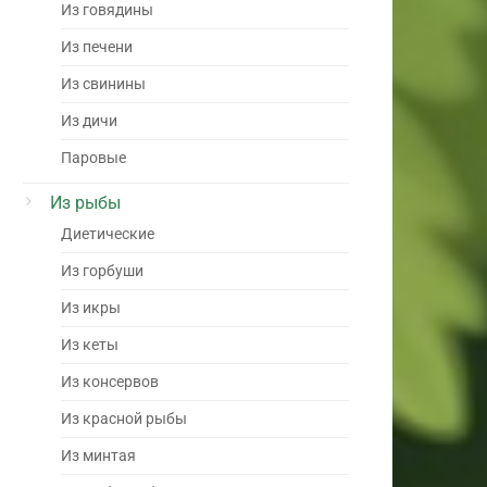
Из говядины
Из печени
Из свинины
Из дичи
Паровые
Из рыбы
Диетические
Из горбуши
Из икры
Из кеты
Из консервов
Из красной рыбы
Из минтая