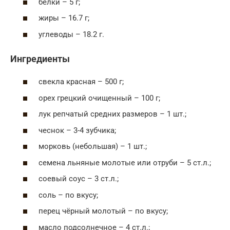
белки – 5 г;
жиры – 16.7 г;
углеводы – 18.2 г.
Ингредиенты
свекла красная – 500 г;
орех грецкий очищенный – 100 г;
лук репчатый средних размеров – 1 шт.;
чеснок – 3-4 зубчика;
морковь (небольшая) – 1 шт.;
семена льняные молотые или отруби – 5 ст.л.;
соевый соус – 3 ст.л.;
соль – по вкусу;
перец чёрный молотый – по вкусу;
масло подсолнечное – 4 ст.л.;