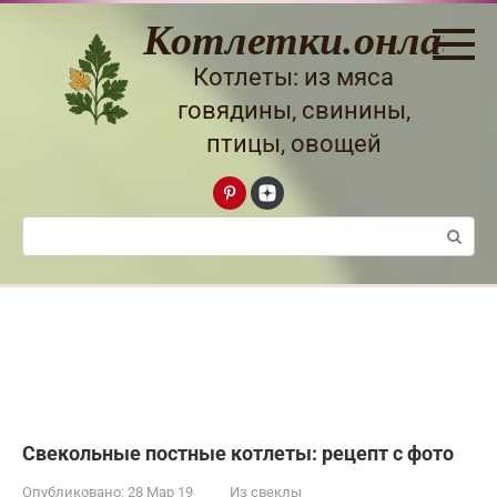
Перейти
Котлетки.онлайн
к
контенту
Котлеты: из мяса
говядины, свинины,
птицы, овощей
Поиск:
Свекольные постные котлеты: рецепт с фото
Опубликовано:
28 Мар 19
Из свеклы