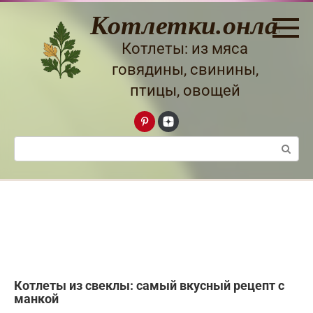
Перейти
Котлетки.онлайн
к
контенту
Котлеты: из мяса
говядины, свинины,
птицы, овощей
Поиск:
Котлеты из свеклы: самый вкусный рецепт с
манкой