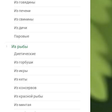
Из говядины
Из печени
Из свинины
Из дичи
Паровые
Из рыбы
Диетические
Из горбуши
Из икры
Из кеты
Из консервов
Из красной рыбы
Из минтая