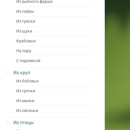
Из рыбного фарша
Из сайры
Из трески
Из щуки
Крабовые
На пару
С подливкой
Из круп
Из бобовых
Из гречки
Из манки
Из овсянки
Из птицы