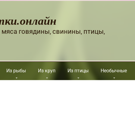
тки.онлайн
 мяса говядины, свинины, птицы,
Из рыбы
Из круп
Из птицы
Необычные