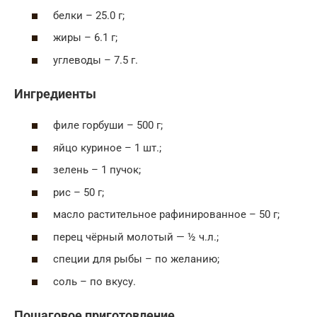
белки – 25.0 г;
жиры – 6.1 г;
углеводы – 7.5 г.
Ингредиенты
филе горбуши – 500 г;
яйцо куриное – 1 шт.;
зелень – 1 пучок;
рис – 50 г;
масло растительное рафинированное – 50 г;
перец чёрный молотый — ½ ч.л.;
специи для рыбы – по желанию;
соль – по вкусу.
Пошаговое приготовление