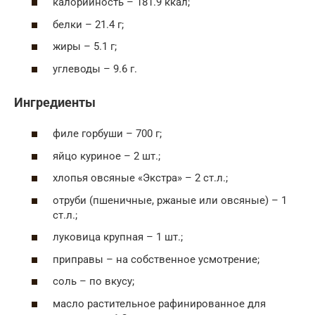
калорийность – 181.9 ккал;
белки – 21.4 г;
жиры – 5.1 г;
углеводы – 9.6 г.
Ингредиенты
филе горбуши – 700 г;
яйцо куриное – 2 шт.;
хлопья овсяные «Экстра» – 2 ст.л.;
отруби (пшеничные, ржаные или овсяные) – 1
ст.л.;
луковица крупная – 1 шт.;
приправы – на собственное усмотрение;
соль – по вкусу;
масло растительное рафинированное для