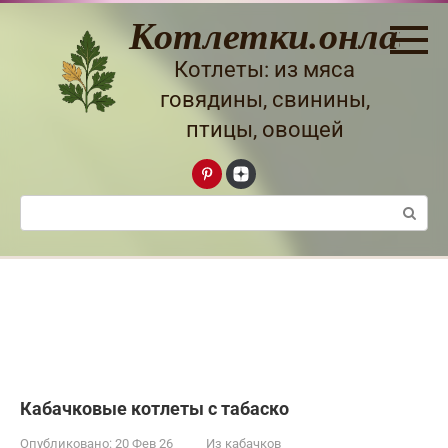
Перейти
Котлетки.онлайн
к
контенту
Котлеты: из мяса
говядины, свинины,
птицы, овощей
Поиск:
Кабачковые котлеты с табаско
Опубликовано:
20 Фев 26
Из кабачков