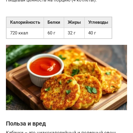
Пищевая ценность на порцию (4 котлеты):
Калорийность
Белки
Жиры
Углеводы
720 ккал
60 г
32 г
40 г
Польза и вред
Кабачки – это низкокалорийный и полезный овощ,