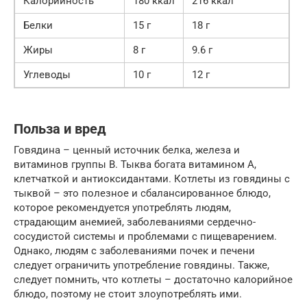
Калорийность
180 ккал
216 ккал
Белки
15 г
18 г
Жиры
8 г
9.6 г
Углеводы
10 г
12 г
Польза и вред
Говядина – ценный источник белка, железа и
витаминов группы B. Тыква богата витамином А,
клетчаткой и антиоксидантами. Котлеты из говядины с
тыквой – это полезное и сбалансированное блюдо,
которое рекомендуется употреблять людям,
страдающим анемией, заболеваниями сердечно-
сосудистой системы и проблемами с пищеварением.
Однако, людям с заболеваниями почек и печени
следует ограничить употребление говядины. Также,
следует помнить, что котлеты – достаточно калорийное
блюдо, поэтому не стоит злоупотреблять ими.