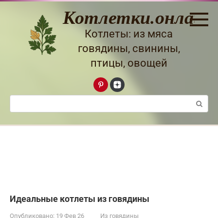
Перейти
Котлетки.онлайн
к
контенту
Котлеты: из мяса
говядины, свинины,
птицы, овощей
Поиск:
Идеальные котлеты из говядины
Опубликовано:
19 Фев 26
Из говядины