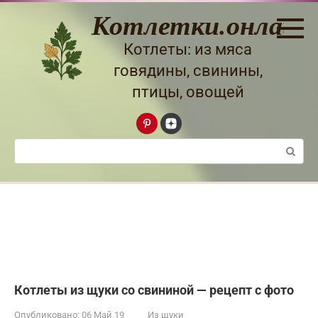
Перейти
Котлетки.онлайн
к
контенту
Котлеты: из мяса
говядины, свинины,
птицы, овощей
Поиск:
Котлеты из щуки со свининой — рецепт с фото
Опубликовано:
06 Май 19
Из щуки