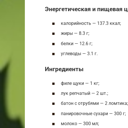
Энергетическая и пищевая 
калорийность — 137.3 ккал;
жиры — 8.3 г;
белки — 12.6 г;
углеводы — 3.1 г.
Ингредиенты
филе щуки — 1 кг;
лук репчатый — 2 шт.;
батон с отрубями — 2 ломтика;
панировочные сухари — 300 г;
молоко — 300 мл;