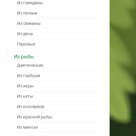
Из говядины
Из печени
Из свинины
Из дичи
Паровые
Из рыбы
Диетические
Из горбуши
Из икры
Из кеты
Из консервов
Из красной рыбы
Из минтая