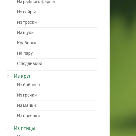
Из рыбного фарша
Из сайры
Из трески
Из щуки
Крабовые
На пару
С подливкой
Из круп
Из бобовых
Из гречки
Из манки
Из овсянки
Из птицы