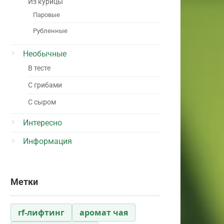
Из курицы
Паровые
Рубленные
Необычные
В тесте
С грибами
С сыром
Интересно
Информация
Метки
rf-лифтинг
аромат чая