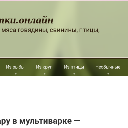
тки.онлайн
 мяса говядины, свинины, птицы,
Из рыбы
Из круп
Из птицы
Необычные
ару в мультиварке —