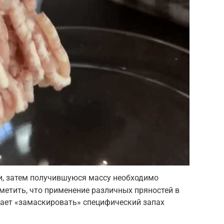
и, затем получившуюся массу необходимо
метить, что применение различных пряностей в
гает «замаскировать» специфический запах