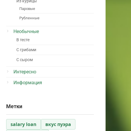
Из курицы
Паровые
Рубленные
Необычные
В тесте
С грибами
С сыром
Интересно
Информация
Метки
salary loan
вкус пуэра