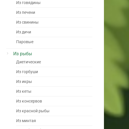
Из говядины
Из печени
Из свинины
Из дичи
Паровые
Из рыбы
Диетические
Из горбуши
Из икры
Из кеты
Из консервов
Из красной рыбы
Из минтая