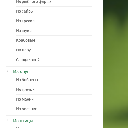
Из рыбного фарша
Из сайры
Из трески
Из щуки
Крабовые
На пару
С подливкой
Из круп
Из бобовых
Из гречки
Из манки
Из овсянки
Из птицы