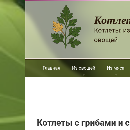
Перейти
к
Котле
контенту
Котлеты: из
овощей
Главная
Из овощей
Из мяса
Котлеты с грибами и 