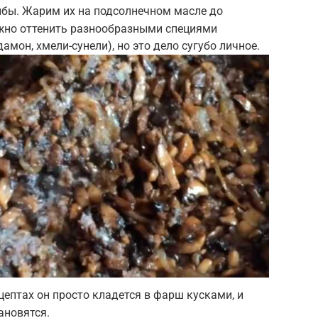
ибы. Жарим их на подсолнечном масле до
жно оттенить разнообразными специями
амон, хмели-сунели), но это дело сугубо личное.
цептах он просто кладется в фарш кусками, и
ановятся.