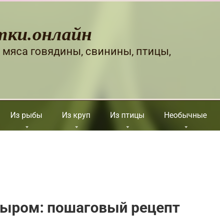
тки.онлайн
 мяса говядины, свинины, птицы,
Из рыбы
Из круп
Из птицы
Необычные
сыром: пошаговый рецепт