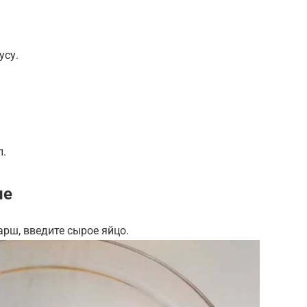
усу.
л.
ие
рш, введите сырое яйцо.