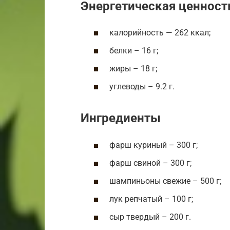
Энергетическая ценност
калорийность — 262 ккал;
белки – 16 г;
жиры – 18 г;
углеводы – 9.2 г.
Ингредиенты
фарш куриный – 300 г;
фарш свиной – 300 г;
шампиньоны свежие – 500 г;
лук репчатый – 100 г;
сыр твердый – 200 г.