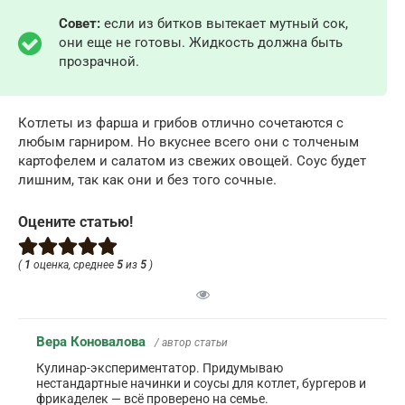
Совет:
если из битков вытекает мутный сок,
они еще не готовы. Жидкость должна быть
прозрачной.
Котлеты из фарша и грибов отлично сочетаются с
любым гарниром. Но вкуснее всего они с толченым
картофелем и салатом из свежих овощей. Соус будет
лишним, так как они и без того сочные.
Оцените статью!
(
1
оценка, среднее
5
из
5
)
Вера Коновалова
/ автор статьи
Кулинар-экспериментатор. Придумываю
нестандартные начинки и соусы для котлет, бургеров и
фрикаделек — всё проверено на семье.