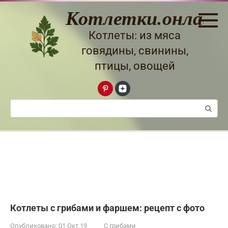
Перейти
Котлетки.онлайн
к
контенту
Котлеты: из мяса
говядины, свинины,
птицы, овощей
Поиск:
Котлеты с грибами и фаршем: рецепт с фото
Опубликовано:
01 Окт 19
С грибами