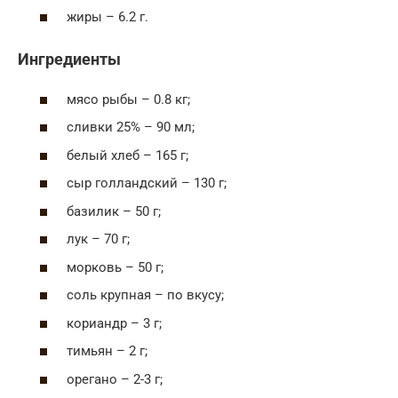
жиры – 6.2 г.
Ингредиенты
мясо рыбы – 0.8 кг;
сливки 25% – 90 мл;
белый хлеб – 165 г;
сыр голландский – 130 г;
базилик – 50 г;
лук – 70 г;
морковь – 50 г;
соль крупная – по вкусу;
кориандр – 3 г;
тимьян – 2 г;
орегано – 2-3 г;