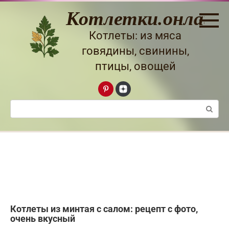
Перейти
Котлетки.онлайн
к
контенту
Котлеты: из мяса
говядины, свинины,
птицы, овощей
Поиск:
Котлеты из минтая с салом: рецепт с фото,
очень вкусный