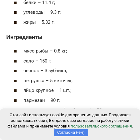
белки – 11.4 г;
углеводы – 9.3 г;
жиры – 5.32 г.
Ингредиенты
мясо рыбы – 0.8 кг;
сало – 150 г;
чеснок – 3 зубчика;
петрушка – 5 веточек;
яйцо крупное – 1 шт.;
пармезан – 90 г;
мускатные орехи (дроблёные) – 70 г;
Этот сайт использует cookie для хранения данных. Продолжая
пшеничная мука – 20 г;
использовать сайт, Вы даете свое согласие на работу с этими
файлами и принимаете условия
пользовательского соглашения
.
растительное масло – 40 мл;
Согласна (-ен)
панировка из измельчённых сухарей – 170 г;