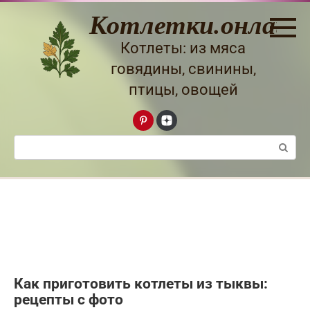
Перейти
Котлетки.онлайн
к
контенту
Котлеты: из мяса
говядины, свинины,
птицы, овощей
Поиск:
Как приготовить котлеты из тыквы:
рецепты с фото