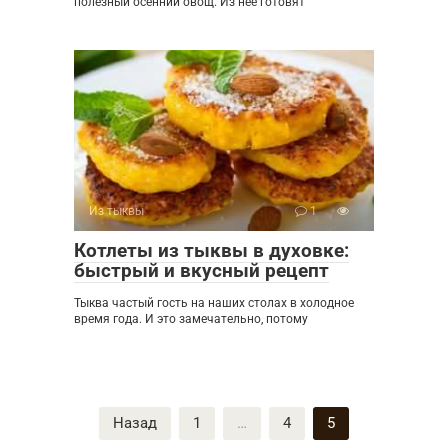
полезный осенний овощ. Из неё готовят
Из тыквы
1
Котлеты из тыквы в духовке:
быстрый и вкусный рецепт
Тыква частый гость на наших столах в холодное
время года. И это замечательно, потому
Пагинация
Назад
1
…
4
5
записей