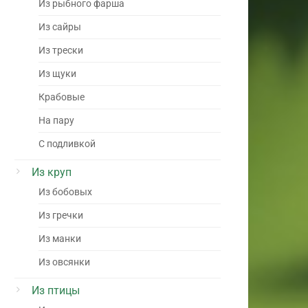
Из рыбного фарша
Из сайры
Из трески
Из щуки
Крабовые
На пару
С подливкой
Из круп
Из бобовых
Из гречки
Из манки
Из овсянки
Из птицы