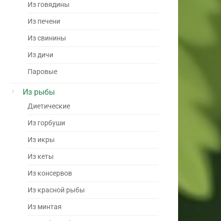
Из говядины
Из печени
Из свинины
Из дичи
Паровые
Из рыбы
Диетические
Из горбуши
Из икры
Из кеты
Из консервов
Из красной рыбы
Из минтая