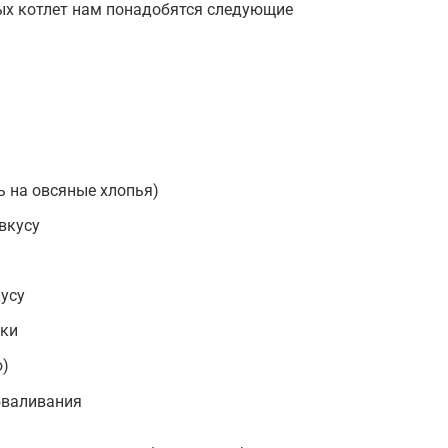
ых котлет нам понадобятся следующие
ь на овсяные хлопья)
 вкусу
усу
рки
ю)
бваливания