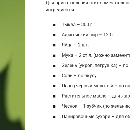
Для приготовления этих замечательн
ингредиенты:
Тыква – 300 г
Адыгейский сыр – 120 г
Яйца – 2 шт.
Мука – 2 ст.л. (можно заменит
Зелень (укроп, петрушка) – по
Соль – по вкусу
Перец черный молотый – по вк
Растительное масло – для жа
Чеснок – 1 зубчик (по желани
Панировочные сухари – для о