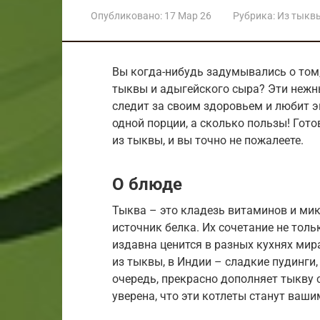
Опубликовано:
17 Мар 26
Рубрика:
Из тыкв
Вы когда-нибудь задумывались о том,
тыквы и адыгейского сыра? Эти нежны
следит за своим здоровьем и любит э
одной порции, а сколько пользы! Гот
из тыквы, и вы точно не пожалеете.
О блюде
Тыква – это кладезь витаминов и ми
источник белка. Их сочетание не толь
издавна ценится в разных кухнях мир
из тыквы, в Индии – сладкие пудинги,
очередь, прекрасно дополняет тыкву 
уверена, что эти котлеты станут ва