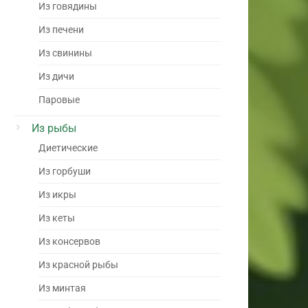
Из говядины
Из печени
Из свинины
Из дичи
Паровые
Из рыбы
Диетические
Из горбуши
Из икры
Из кеты
Из консервов
Из красной рыбы
Из минтая