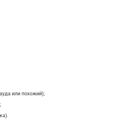
ауда или похожий);
;
ка).