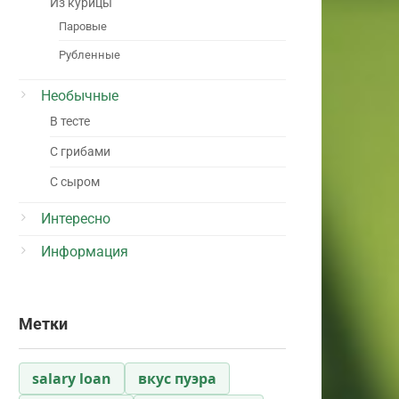
Из курицы
Паровые
Рубленные
Необычные
В тесте
С грибами
С сыром
Интересно
Информация
Метки
salary loan
вкус пуэра