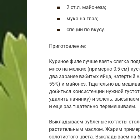
2 ст.л. майонеза;
мука на глаз;
специи по вкусу.
Приготовление:
Куриное филе лучше взять слегка под
мясо на мелкие (примерно 0,5 см) ку
два заранее взбитых яйца, натертый н
55%) и майонез. Тщательно вымешива
добиться консистенции нужной густот
удалить начинку) и зелень, высыпаем
и еще раз тщательно перемешиваем.
Выкладываем рубленые котлеты столо
растительным маслом. Жарим примерн
золотистого цвета. Выкладываем на 