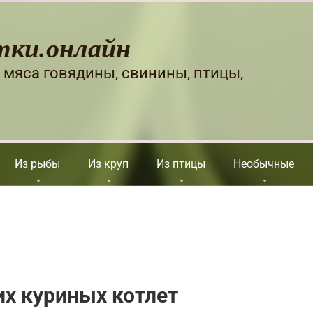
тки.онлайн
 мяса говядины, свинины, птицы,
Из рыбы
Из круп
Из птицы
Необычные
х куриных котлет