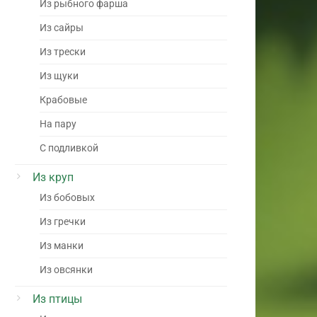
Из рыбного фарша
Из сайры
Из трески
Из щуки
Крабовые
На пару
С подливкой
Из круп
Из бобовых
Из гречки
Из манки
Из овсянки
Из птицы