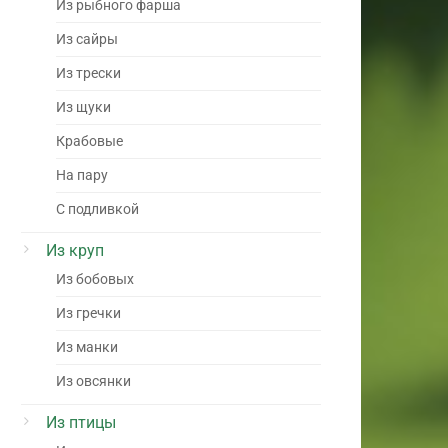
Из рыбного фарша
Из сайры
Из трески
Из щуки
Крабовые
На пару
С подливкой
Из круп
Из бобовых
Из гречки
Из манки
Из овсянки
Из птицы