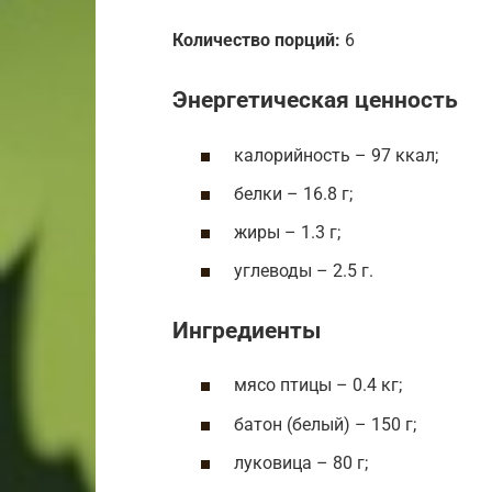
Количество порций:
6
Энергетическая ценность
калорийность – 97 ккал;
белки – 16.8 г;
жиры – 1.3 г;
углеводы – 2.5 г.
Ингредиенты
мясо птицы – 0.4 кг;
батон (белый) – 150 г;
луковица – 80 г;