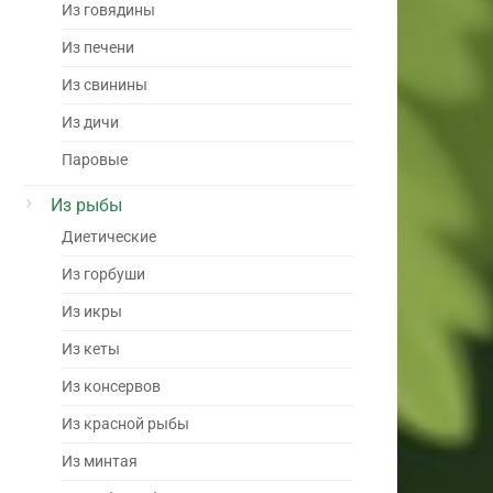
Из говядины
Из печени
Из свинины
Из дичи
Паровые
Из рыбы
Диетические
Из горбуши
Из икры
Из кеты
Из консервов
Из красной рыбы
Из минтая