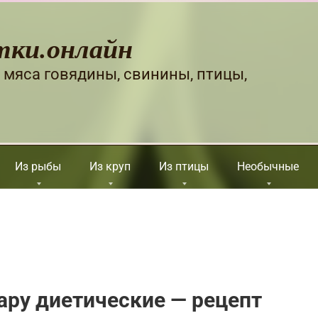
тки.онлайн
 мяса говядины, свинины, птицы,
Из рыбы
Из круп
Из птицы
Необычные
ару диетические — рецепт