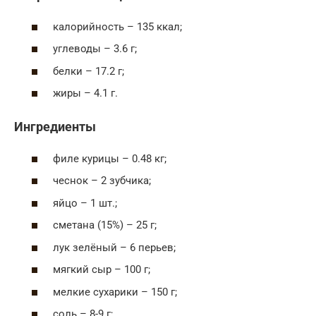
калорийность – 135 ккал;
углеводы – 3.6 г;
белки – 17.2 г;
жиры – 4.1 г.
Ингредиенты
филе курицы – 0.48 кг;
чеснок – 2 зубчика;
яйцо – 1 шт.;
сметана (15%) – 25 г;
лук зелёный – 6 перьев;
мягкий сыр – 100 г;
мелкие сухарики – 150 г;
соль – 8-9 г;