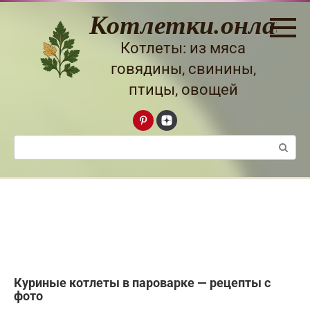
Перейти
Котлетки.онлайн
к
контенту
Котлеты: из мяса
говядины, свинины,
птицы, овощей
Поиск:
Куриные котлеты в пароварке — рецепты с
фото