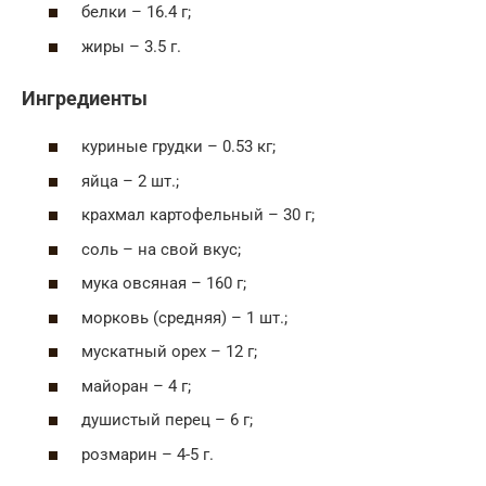
белки – 16.4 г;
жиры – 3.5 г.
Ингредиенты
куриные грудки – 0.53 кг;
яйца – 2 шт.;
крахмал картофельный – 30 г;
соль – на свой вкус;
мука овсяная – 160 г;
морковь (средняя) – 1 шт.;
мускатный орех – 12 г;
майоран – 4 г;
душистый перец – 6 г;
розмарин – 4-5 г.