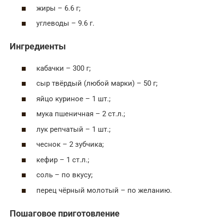
жиры – 6.6 г;
углеводы – 9.6 г.
Ингредиенты
кабачки – 300 г;
сыр твёрдый (любой марки) – 50 г;
яйцо куриное – 1 шт.;
мука пшеничная – 2 ст.л.;
лук репчатый – 1 шт.;
чеснок – 2 зубчика;
кефир – 1 ст.л.;
соль – по вкусу;
перец чёрный молотый – по желанию.
Пошаговое приготовление