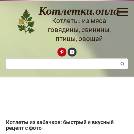
Перейти
Котлетки.онлайн
к
контенту
Котлеты: из мяса
говядины, свинины,
птицы, овощей
Поиск:
Котлеты из кабачков: быстрый и вкусный
рецепт с фото