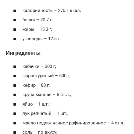
калорийность – 270.1 ккал;
белки – 20.7 г;
жиры – 15.3 г;
углеводы – 12.5 г.
Ингредиенты
кабачки – 300 г;
фарш куриный – 600 г;
кефир – 80 г;
крупа манная – 8 ст.л.;
яйцо – 1 шт.;
лук репчатый – 1 шт.;
масло подсолнечное рафинированное – 4 ст.л.;
соль – по вкусу;