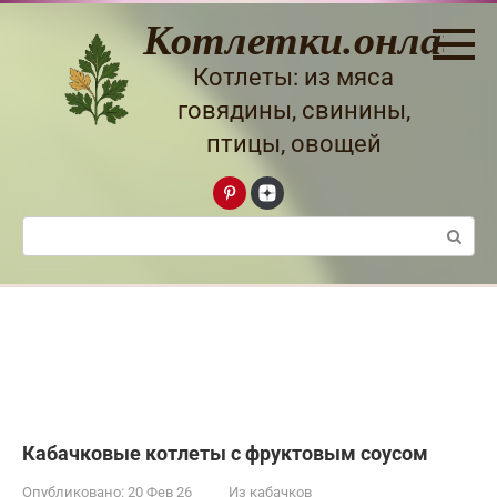
Перейти
Котлетки.онлайн
к
контенту
Котлеты: из мяса
говядины, свинины,
птицы, овощей
Поиск:
Кабачковые котлеты с фруктовым соусом
Опубликовано:
20 Фев 26
Из кабачков