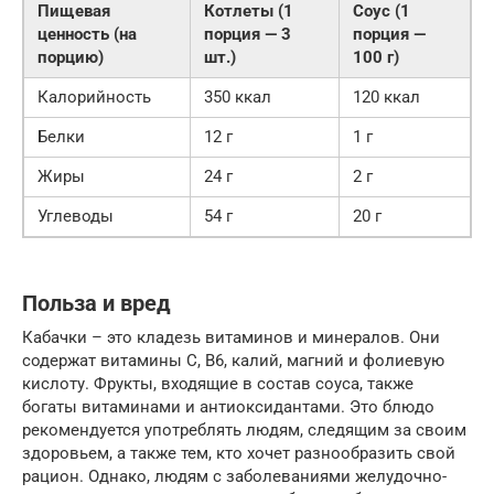
Пищевая
Котлеты (1
Соус (1
ценность (на
порция — 3
порция —
порцию)
шт.)
100 г)
Калорийность
350 ккал
120 ккал
Белки
12 г
1 г
Жиры
24 г
2 г
Углеводы
54 г
20 г
Польза и вред
Кабачки – это кладезь витаминов и минералов. Они
содержат витамины C, B6, калий, магний и фолиевую
кислоту. Фрукты, входящие в состав соуса, также
богаты витаминами и антиоксидантами. Это блюдо
рекомендуется употреблять людям, следящим за своим
здоровьем, а также тем, кто хочет разнообразить свой
рацион. Однако, людям с заболеваниями желудочно-