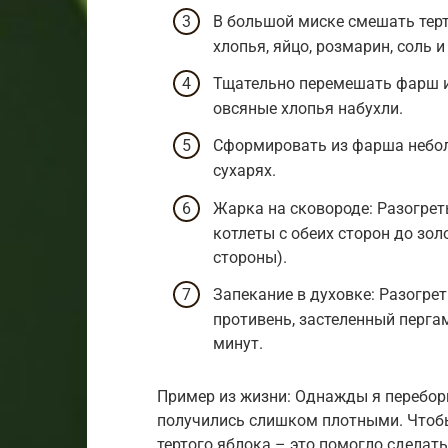
В большой миске смешать терт
хлопья, яйцо, розмарин, соль и
Тщательно перемешать фарш и 
овсяные хлопья набухли.
Сформировать из фарша небол
сухарях.
Жарка на сковороде: Разогре
котлеты с обеих сторон до зол
стороны).
Запекание в духовке: Разогре
противень, застеленный пергам
минут.
Пример из жизни: Однажды я перебор
получились слишком плотными. Чтобы
тертого яблока – это помогло сделат