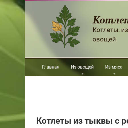
Перейти
к
Котле
контенту
Котлеты: из
овощей
Главная
Из овощей
Из мяса
Котлеты из тыквы с 