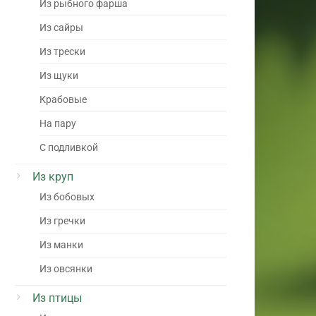
Из рыбного фарша
Из сайры
Из трески
Из щуки
Крабовые
На пару
С подливкой
Из круп
Из бобовых
Из гречки
Из манки
Из овсянки
Из птицы