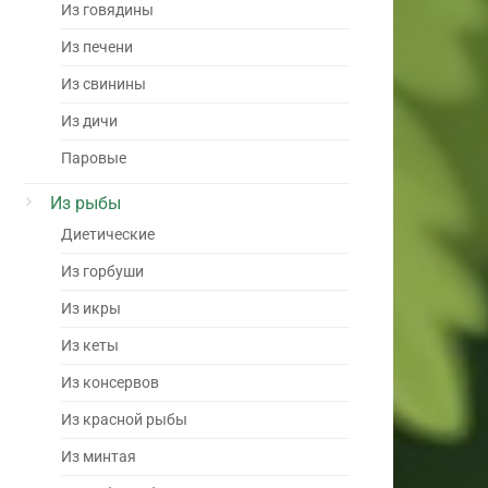
Из говядины
Из печени
Из свинины
Из дичи
Паровые
Из рыбы
Диетические
Из горбуши
Из икры
Из кеты
Из консервов
Из красной рыбы
Из минтая