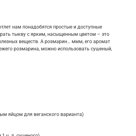
отлет нам понадобятся простые и доступные
ирать тыкву с ярким, насыщенным цветом – это
полезных веществ. А розмарин… ммм, его аромат
свежего розмарина, можно использовать сушеный,
ым яйцом для веганского варианта)
 1 ч. л. сушеного)