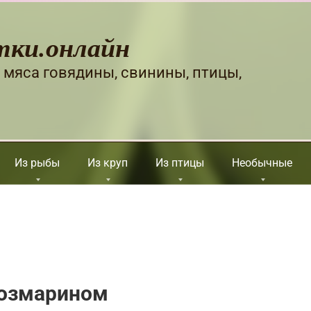
тки.онлайн
 мяса говядины, свинины, птицы,
Из рыбы
Из круп
Из птицы
Необычные
розмарином