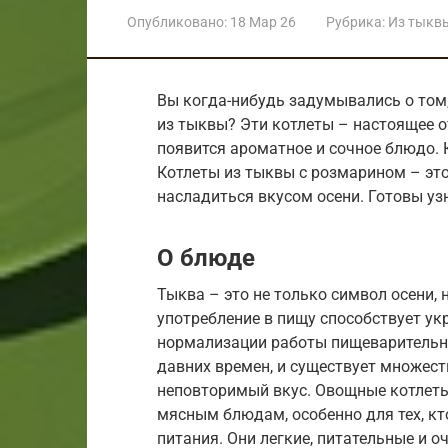
Опубликовано:
18 Мар 26
Рубрика:
Из тыкв
Вы когда-нибудь задумывались о том,
из тыквы? Эти котлеты – настоящее о
появится ароматное и сочное блюдо. 
Котлеты из тыквы с розмарином – эт
насладиться вкусом осени. Готовы узн
О блюде
Тыква – это не только символ осени, 
употребление в пищу способствует у
нормализации работы пищеварительно
давних времен, и существует множест
неповторимый вкус. Овощные котлеты,
мясным блюдам, особенно для тех, кт
питания. Они легкие, питательные и о