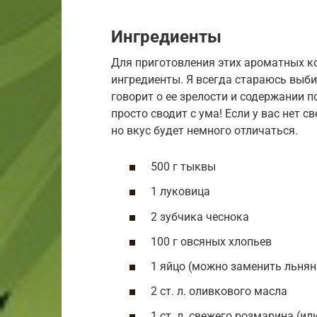
Ингредиенты
Для приготовления этих ароматных к
ингредиенты. Я всегда стараюсь выб
говорит о ее зрелости и содержании 
просто сводит с ума! Если у вас нет 
но вкус будет немного отличаться.
500 г тыквы
1 луковица
2 зубчика чеснока
100 г овсяных хлопьев
1 яйцо (можно заменить льнян
2 ст. л. оливкового масла
1 ст. л. свежего розмарина (или