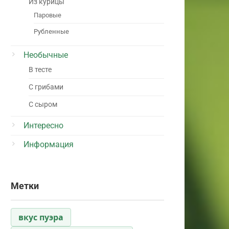
Из курицы
Паровые
Рубленные
Необычные
В тесте
С грибами
С сыром
Интересно
Информация
Метки
вкус пуэра