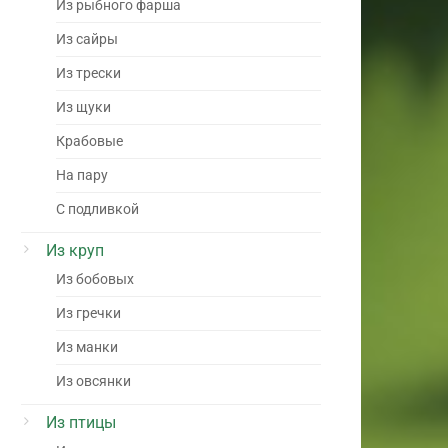
Из рыбного фарша
Из сайры
Из трески
Из щуки
Крабовые
На пару
С подливкой
Из круп
Из бобовых
Из гречки
Из манки
Из овсянки
Из птицы