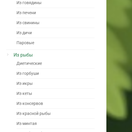
Из говядины
Из печени
Из свинины
Из дичи
Паровые
Из рыбы
Диетические
Из горбуши
Из икры
Из кеты
Из консервов
Из красной рыбы
Из минтая