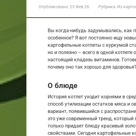
Опубликовано:
23 Фев 26
Рубрика:
Из карто
Вы когда-нибудь задумывались, как 
особенное? Я вот постоянно ищу новы
картофельные котлеты с куркумой ста
но и полезно – всего в одной котлете 
настоящий кладезь витаминов. Готовы
почему оно так хорошо для здоровья
О блюде
История котлет уходит корнями в сре
способ утилизации остатков мяса и о
вариант, появившийся с распростран
это уже современный тренд, который 
только придает блюду красивый золот
свойствами. Сегодня картофельные к