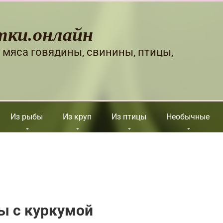
тки.онлайн
 мяса говядины, свинины, птицы,
Из рыбы
Из круп
Из птицы
Необычные
ы с куркумой