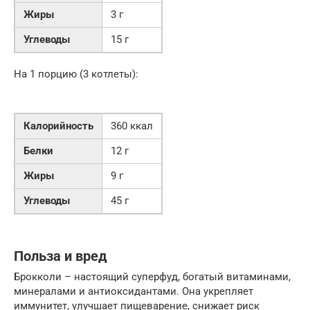
Жиры
3 г
Углеводы
15 г
На 1 порцию (3 котлеты):
Калорийность
360 ккал
Белки
12 г
Жиры
9 г
Углеводы
45 г
Польза и вред
Брокколи – настоящий суперфуд, богатый витаминами,
минералами и антиоксидантами. Она укрепляет
иммунитет, улучшает пищеварение, снижает риск