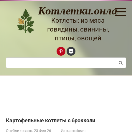
Перейти
Котлетки.онлайн
к
контенту
Котлеты: из мяса
говядины, свинины,
птицы, овощей
Поиск:
Картофельные котлеты с брокколи
Опубликовано:
23 Фев 26
Из картофеля