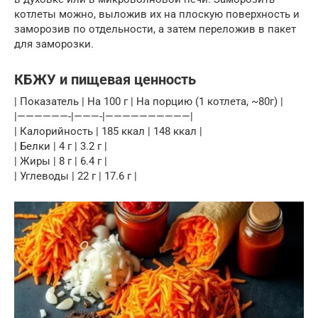
котлеты можно, выложив их на плоскую поверхность и
заморозив по отдельности, а затем переложив в пакет
для заморозки.
КБЖУ и пищевая ценность
| Показатель | На 100 г | На порцию (1 котлета, ~80г) |
|——————-|———-|——————————|
| Калорийность | 185 ккал | 148 ккал |
| Белки | 4 г | 3.2 г |
| Жиры | 8 г | 6.4 г |
| Углеводы | 22 г | 17.6 г |