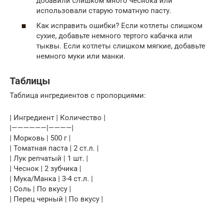
добавили слишком много чеснока или
использовали старую томатную пасту.
Как исправить ошибки? Если котлеты слишком
сухие, добавьте немного тертого кабачка или
тыквы. Если котлеты слишком мягкие, добавьте
немного муки или манки.
Таблицы
Таблица ингредиентов с пропорциями:
| Ингредиент | Количество |
|——————|————|
| Морковь | 500 г |
| Томатная паста | 2 ст.л. |
| Лук репчатый | 1 шт. |
| Чеснок | 2 зубчика |
| Мука/Манка | 3-4 ст.л. |
| Соль | По вкусу |
| Перец черный | По вкусу |