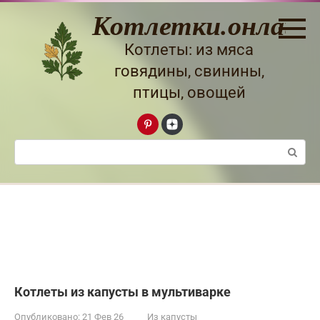
Перейти
Котлетки.онлайн
к
контенту
Котлеты: из мяса
говядины, свинины,
птицы, овощей
Поиск:
Котлеты из капусты в мультиварке
Опубликовано:
21 Фев 26
Из капусты