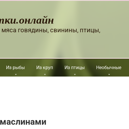
тки.онлайн
 мяса говядины, свинины, птицы,
Из рыбы
Из круп
Из птицы
Необычные
с маслинами