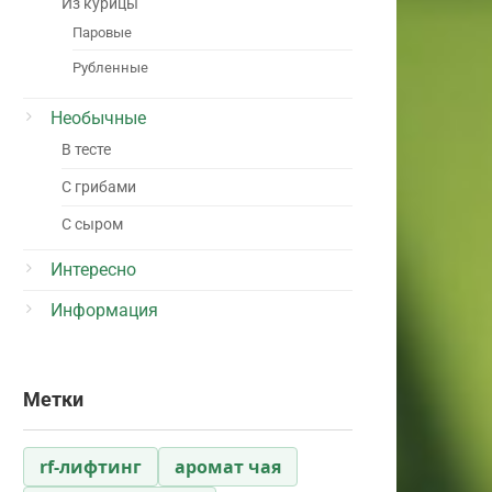
Из курицы
Паровые
Рубленные
Необычные
В тесте
С грибами
С сыром
Интересно
Информация
Метки
rf-лифтинг
аромат чая