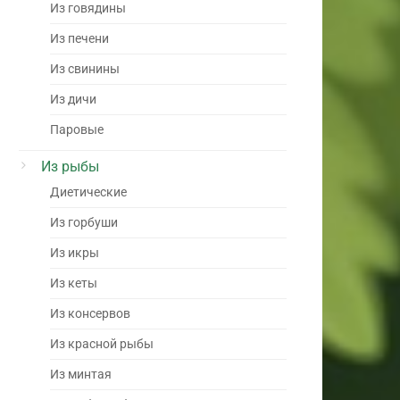
Из говядины
Из печени
Из свинины
Из дичи
Паровые
Из рыбы
Диетические
Из горбуши
Из икры
Из кеты
Из консервов
Из красной рыбы
Из минтая