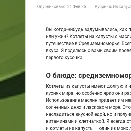
Опубликовано:
21 Фев 26
Рубрика:
Из капус
Вы когда-нибудь задумывались, как п
или ужин? Котлеты из капусты с масл
путешествие в Средиземноморье! Всег
вкуса! Я поделюсь с вами своим пров
первого кусочка.
О блюде: средиземномо
Котлеты из капусты имеют долгую и 
кухнях мира, но особенно ярко они р
Использование маслин придает им не
солнечных днях и ласковом море. Это
насладиться вкусной едой, но и получ
витаминами и клетчаткой. Я всегда с
и котлеты из капусты – один из моих