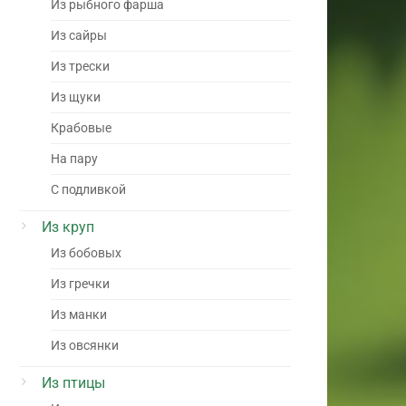
Из рыбного фарша
Из сайры
Из трески
Из щуки
Крабовые
На пару
С подливкой
Из круп
Из бобовых
Из гречки
Из манки
Из овсянки
Из птицы