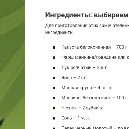
Ингредиенты: выбираем
Для приготовления этих замечательн
ингредиенты:
Капуста белокочанная – 700 г
Фарш (свинина/говядина или к
Лук репчатый – 2 шт.
Яйца – 2 шт.
Манная крупа – 4 ст. л.
Маслины без косточек – 100 г
Чеснок – 2 зубчика
Соль – 1 ч. л.
Перец черный молотый – по вк