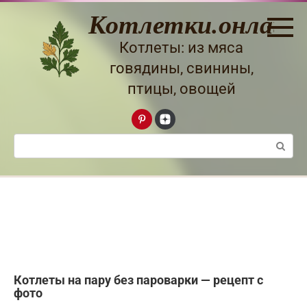
Перейти
Котлетки.онлайн
к
контенту
Котлеты: из мяса
говядины, свинины,
птицы, овощей
Поиск:
Котлеты на пару без пароварки — рецепт с
фото