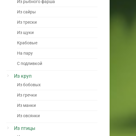
Из рыбного фарша
Из сайры
Из трески
Из щуки
Крабовые
На пару
С подливкой
Из круп
Из бобовых
Из гречки
Из манки
Из овсянки
Из птицы