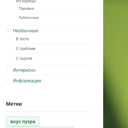
Из курицы
Паровые
Рубленные
Необычные
В тесте
С грибами
С сыром
Интересно
Информация
Метки
вкус пуэра