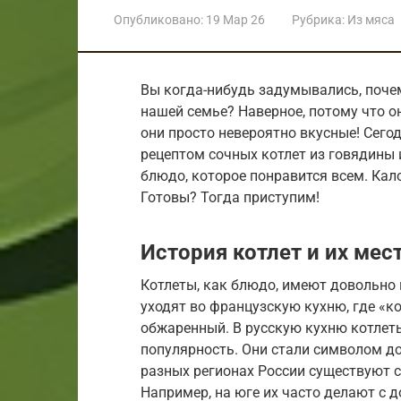
Опубликовано:
19 Мар 26
Рубрика:
Из мяса
Вы когда-нибудь задумывались, поче
нашей семье? Наверное, потому что о
они просто невероятно вкусные! Сего
рецептом сочных котлет из говядины и
блюдо, которое понравится всем. Кал
Готовы? Тогда приступим!
История котлет и их мес
Котлеты, как блюдо, имеют довольно 
уходят во французскую кухню, где «ко
обжаренный. В русскую кухню котлеты
популярность. Они стали символом до
разных регионах России существуют с
Например, на юге их часто делают с д