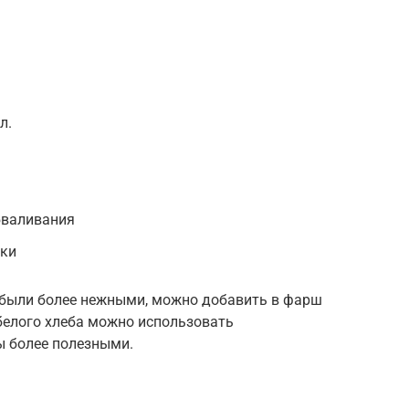
л.
бваливания
рки
ы были более нежными, можно добавить в фарш
белого хлеба можно использовать
ы более полезными.