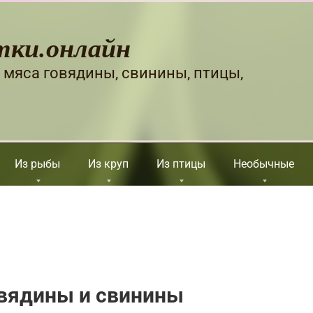
тки.онлайн
 мяса говядины, свинины, птицы,
Из рыбы
Из круп
Из птицы
Необычные
овядины и свинины