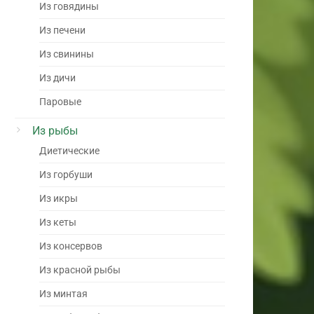
Из говядины
Из печени
Из свинины
Из дичи
Паровые
Из рыбы
Диетические
Из горбуши
Из икры
Из кеты
Из консервов
Из красной рыбы
Из минтая