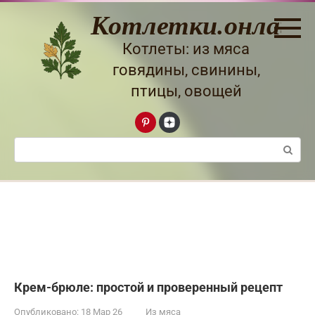
Перейти
Котлетки.онлайн
к
контенту
Котлеты: из мяса
говядины, свинины,
птицы, овощей
Поиск:
Крем-брюле: простой и проверенный рецепт
Опубликовано:
18 Мар 26
Из мяса