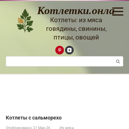
Перейти
Котлетки.онлайн
к
контенту
Котлеты: из мяса
говядины, свинины,
птицы, овощей
Поиск:
Котлеты с сальморехо
Опубликовано:
21 Мар 26
Из мяса