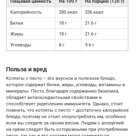
Пищевая ценность
На 100 г
На порцию (120 г)
Калорийность
280 ккал
336 ккал
Белки
18 г
21.6 г
Жиры
18 г
21.6 г
Углеводы
8 г
9.6 г
Польза и вред
Котлеты с песто – это вкусное и полезное блюдо,
которое содержит белки, жиры, углеводы, витамины и
минералы. Песто, благодаря содержанию базилика,
обладает антиоксидантными свойствами и
способствует укреплению иммунитета. Однако, стоит
помнить, что котлеты с песто – достаточно калорийное
блюдо, поэтому не стоит злоупотреблять им, особенно
если вы следите за своим весом. Людям с аллергией
на орехи следует быть осторожными при употреблении
песто, так как в его составе могут содержаться