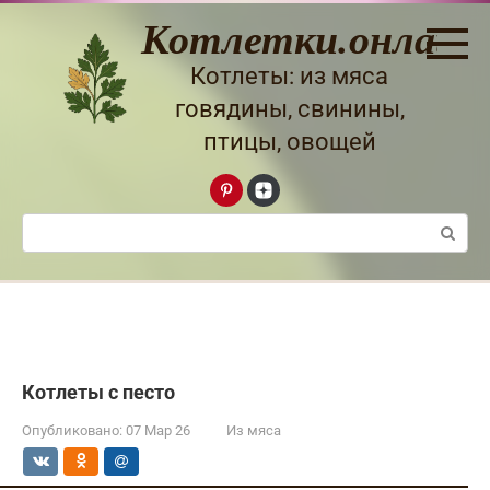
Перейти
Котлетки.онлайн
к
контенту
Котлеты: из мяса
говядины, свинины,
птицы, овощей
Поиск:
Котлеты с песто
Опубликовано:
07 Мар 26
Из мяса