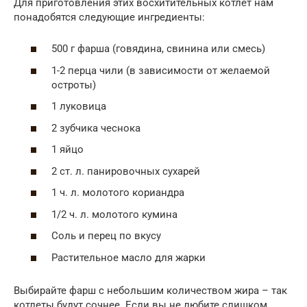
Для приготовления этих восхитительных котлет нам
понадобятся следующие ингредиенты:
500 г фарша (говядина, свинина или смесь)
1-2 перца чили (в зависимости от желаемой
остроты)
1 луковица
2 зубчика чеснока
1 яйцо
2 ст. л. панировочных сухарей
1 ч. л. молотого кориандра
1/2 ч. л. молотого кумина
Соль и перец по вкусу
Растительное масло для жарки
Выбирайте фарш с небольшим количеством жира – так
котлеты будут сочнее. Если вы не любите слишком