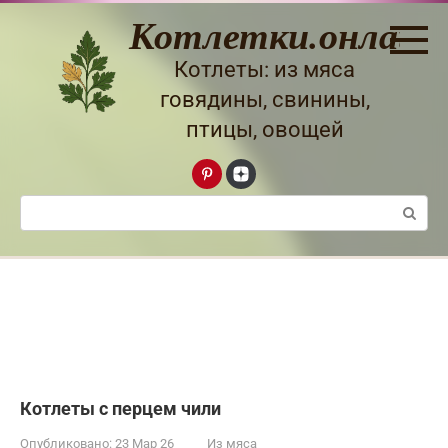
Перейти
Котлетки.онлайн
к
контенту
Котлеты: из мяса
говядины, свинины,
птицы, овощей
Поиск:
Котлеты с перцем чили
Опубликовано:
23 Мар 26
Из мяса