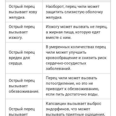
Острый перец
Наоборот, перец чили может
вызывает язву
защитить слизистую оболочку
желудка.
желудка.
Острый перец
Изжогу может вызвать не перец,
вызывает
а жирная пища, которую едят
изжогу.
вместе с ним.
В умеренных количествах перец
Острый перец
чили может улучшить
вреден для
кровообращение и снизить риск
сердца.
сердечно-сосудистых
заболеваний.
Перец чили может вызвать
Острый перец
потоотделение, но это не
вызывает
приводит к обезвоживанию,
обезвоживание.
если пить достаточно воды.
Капсаицин вызывает выброс
Острый перец
эндорфинов, что может
вызывает
вызывать приятные ощущения,