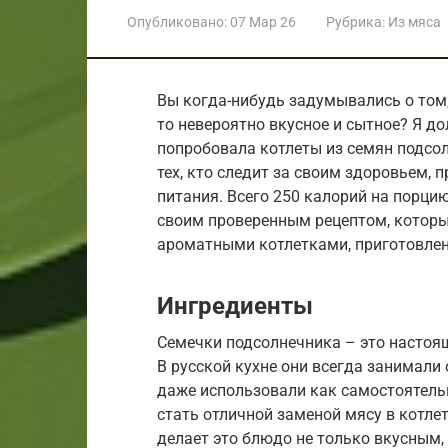
Опубликовано:
07 Мар 26
Рубрика:
Из мяса
Вы когда-нибудь задумывались о том,
то невероятно вкусное и сытное? Я до
попробовала котлеты из семян подсо
тех, кто следит за своим здоровьем, 
питания. Всего 250 калорий на порцию
своим проверенным рецептом, которы
ароматными котлетками, приготовле
Ингредиенты
Семечки подсолнечника – это настоя
В русской кухне они всегда занимали 
даже использовали как самостоятельн
стать отличной заменой мясу в котле
делает это блюдо не только вкусным, 