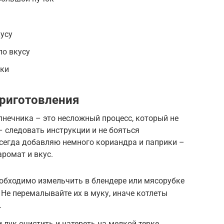
усу
по вкусу
рки
риготовления
лнечника – это несложный процесс, который не
– следовать инструкции и не бояться
всегда добавляю немного кориандра и паприки –
ромат и вкус.
обходимо измельчить в блендере или мясорубке
 Не перемалывайте их в муку, иначе котлеты
.
лук очистить и натереть на мелкой терке.