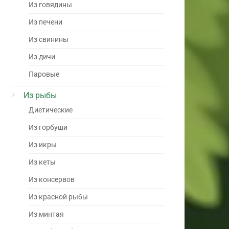
Из говядины
Из печени
Из свинины
Из дичи
Паровые
Из рыбы
Диетические
Из горбуши
Из икры
Из кеты
Из консервов
Из красной рыбы
Из минтая