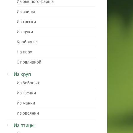
Из рыбного фарша
Из сайры
Из трески
Из щуки
Крабовые
На пару
С подливкой
Из круп
Из бобовых
Из гречки
Из манки
Из овсянки
Из птицы