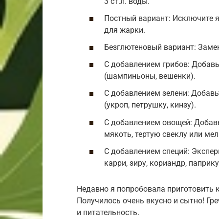
3 ст.л. воды.
Постный вариант: Исключите я
для жарки.
Безглютеновый вариант: Заме
С добавлением грибов: Добавь
(шампиньоны, вешенки).
С добавлением зелени: Добавь
(укроп, петрушку, кинзу).
С добавлением овощей: Добав
мякоть, тертую свеклу или ме
С добавлением специй: Экспер
карри, зиру, кориандр, паприку
Недавно я попробовала приготовить 
Получилось очень вкусно и сытно! Гр
и питательность.