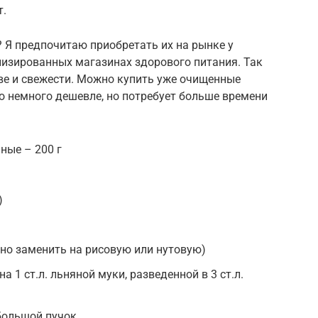
т.
? Я предпочитаю приобретать их на рынке у
лизированных магазинах здорового питания. Так
ве и свежести. Можно купить уже очищенные
о немного дешевле, но потребует больше времени
ные – 200 г
)
жно заменить на рисовую или нутовую)
а 1 ст.л. льняной муки, разведенной в 3 ст.л.
ебольшой пучок