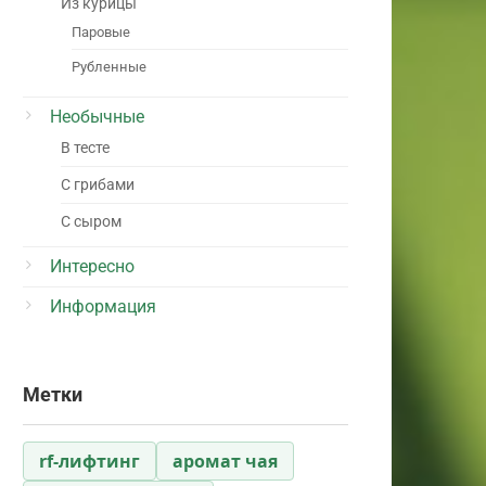
Из курицы
Паровые
Рубленные
Необычные
В тесте
С грибами
С сыром
Интересно
Информация
Метки
rf-лифтинг
аромат чая