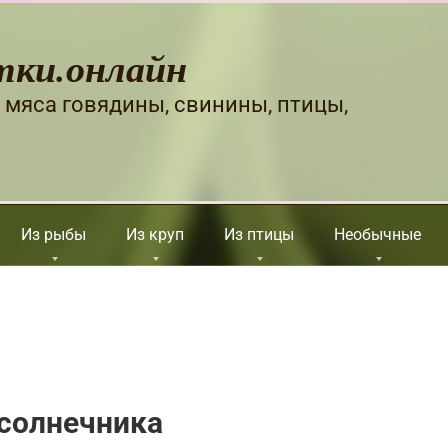
тки.онлайн
 мяса говядины, свинины, птицы,
Из рыбы
Из круп
Из птицы
Необычные
дсолнечника