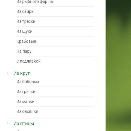
Из рыбного фарша
Из сайры
Из трески
Из щуки
Крабовые
На пару
С подливкой
Из круп
Из бобовых
Из гречки
Из манки
Из овсянки
Из птицы