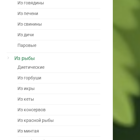
Из говядины
Из печени
Из свинины
Из дичи
Паровые
Из рыбы
Диетические
Из горбуши
Из икры
Из кеты
Из консервов
Из красной рыбы
Из минтая