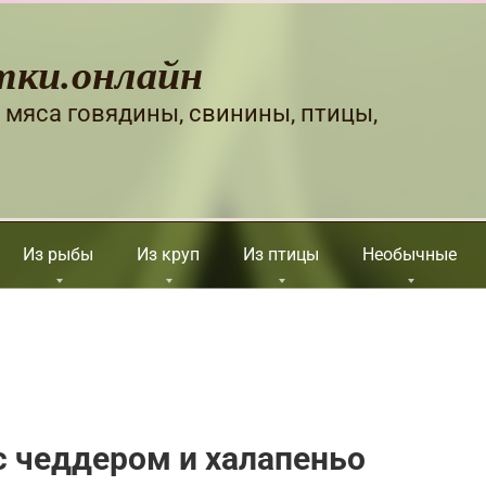
тки.онлайн
 мяса говядины, свинины, птицы,
Из рыбы
Из круп
Из птицы
Необычные
с чеддером и халапеньо