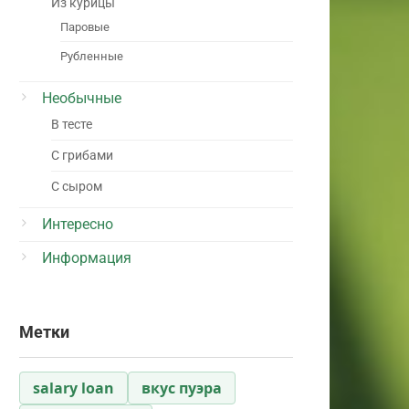
Из курицы
Паровые
Рубленные
Необычные
В тесте
С грибами
С сыром
Интересно
Информация
Метки
salary loan
вкус пуэра