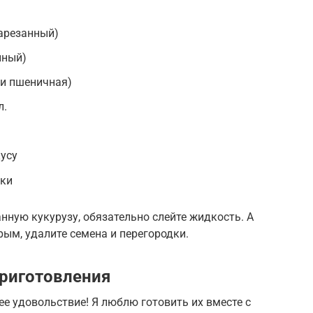
нарезанный)
нный)
или пшеничная)
л.
усу
рки
нную кукурузу, обязательно слейте жидкость. А
ым, удалите семена и перегородки.
риготовления
ее удовольствие! Я люблю готовить их вместе с