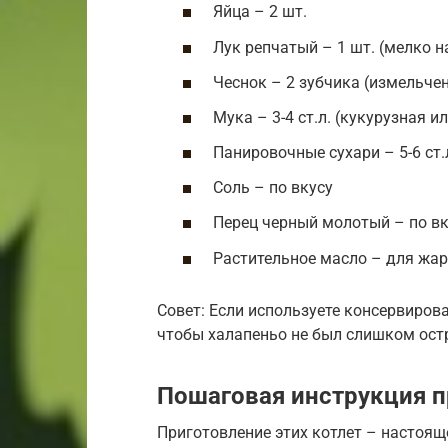
Яйца – 2 шт.
Лук репчатый – 1 шт. (мелко 
Чеснок – 2 зубчика (измельче
Мука – 3-4 ст.л. (кукурузная 
Панировочные сухари – 5-6 ст.
Соль – по вкусу
Перец черный молотый – по вк
Растительное масло – для жа
Совет: Если используете консервирова
чтобы халапеньо не был слишком остр
Пошаговая инструкция п
Приготовление этих котлет – настоящ