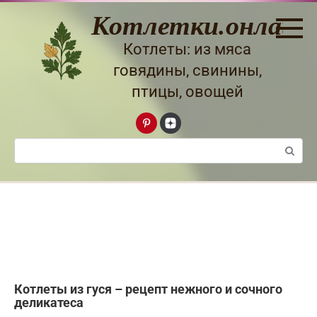
Перейти
Котлетки.онлайн
к
контенту
Котлеты: из мяса
говядины, свинины,
птицы, овощей
Поиск:
Котлеты из гуся – рецепт нежного и сочного
деликатеса