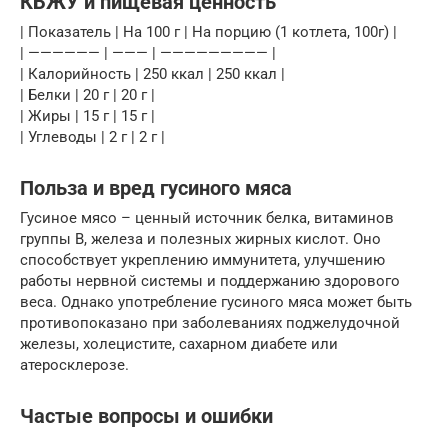
КБЖУ и пищевая ценность
| Показатель | На 100 г | На порцию (1 котлета, 100г) |
| —————— | ——— | ————————— |
| Калорийность | 250 ккал | 250 ккал |
| Белки | 20 г | 20 г |
| Жиры | 15 г | 15 г |
| Углеводы | 2 г | 2 г |
Польза и вред гусиного мяса
Гусиное мясо – ценный источник белка, витаминов
группы B, железа и полезных жирных кислот. Оно
способствует укреплению иммунитета, улучшению
работы нервной системы и поддержанию здорового
веса. Однако употребление гусиного мяса может быть
противопоказано при заболеваниях поджелудочной
железы, холецистите, сахарном диабете или
атеросклерозе.
Частые вопросы и ошибки