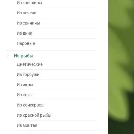
Из говядины
Из печени
Из свинины
Из дичи
Паровые
Из рыбы
Диетические
Из горбуши
Из икры
Из кеты
Из консервов
Из красной рыбы
Из минтая