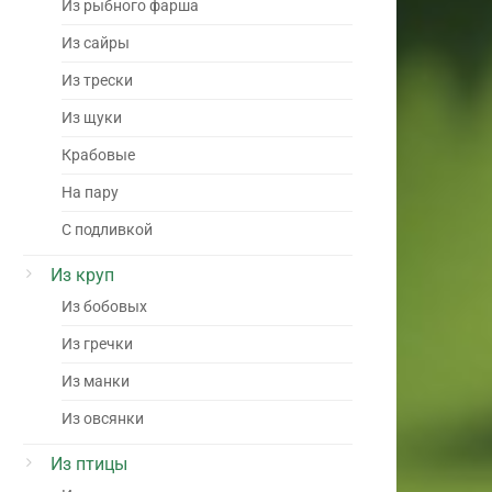
Из рыбного фарша
Из сайры
Из трески
Из щуки
Крабовые
На пару
С подливкой
Из круп
Из бобовых
Из гречки
Из манки
Из овсянки
Из птицы