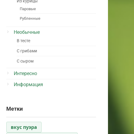
Из курицы
Паровые
Рубленные
Необычные
В тесте
С грибами
С сыром
Интересно
Информация
Метки
вкус пуэра