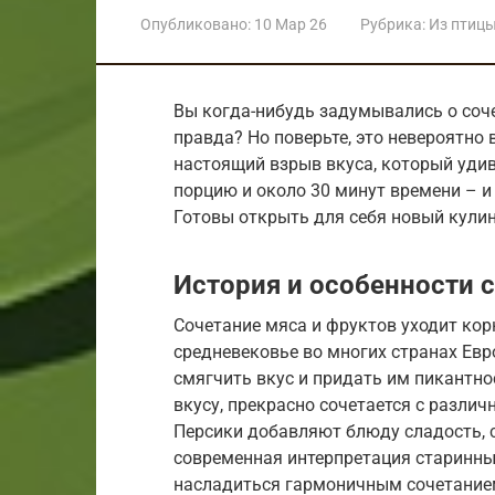
Опубликовано:
10 Мар 26
Рубрика:
Из птиц
Вы когда-нибудь задумывались о соче
правда? Но поверьте, это невероятно 
настоящий взрыв вкуса, который удив
порцию и около 30 минут времени – и 
Готовы открыть для себя новый кули
История и особенности 
Сочетание мяса и фруктов уходит кор
средневековье во многих странах Ев
смягчить вкус и придать им пикантно
вкусу, прекрасно сочетается с различ
Персики добавляют блюду сладость, 
современная интерпретация старинны
насладиться гармоничным сочетание