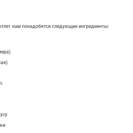
отлет нам понадобятся следующие ингредиенты:
мера)
шая)
л.
усу
рки