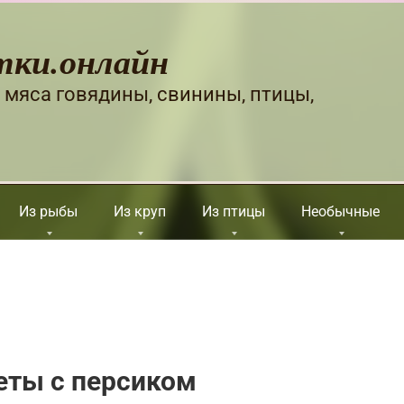
тки.онлайн
 мяса говядины, свинины, птицы,
Из рыбы
Из круп
Из птицы
Необычные
еты с персиком