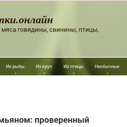
тки.онлайн
 мяса говядины, свинины, птицы,
Из рыбы
Из круп
Из птицы
Необычные
имьяном: проверенный