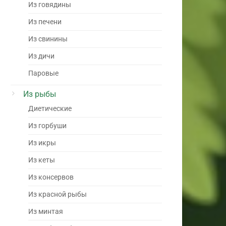
Из говядины
Из печени
Из свинины
Из дичи
Паровые
Из рыбы
Диетические
Из горбуши
Из икры
Из кеты
Из консервов
Из красной рыбы
Из минтая