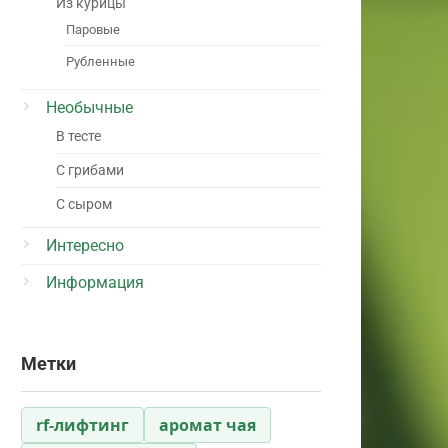
Из курицы
Паровые
Рубленные
Необычные
В тесте
С грибами
С сыром
Интересно
Информация
Метки
rf-лифтинг
аромат чая