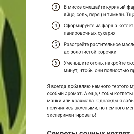
В миске смешайте куриный фар
яйцо, соль, перец и тимьян. Т
Сформируйте из фарша котлет
панировочных сухарях.
Разогрейте растительное масло
до золотистой корочки.
Уменьшите огонь, накройте ск
минут, чтобы они полностью п
Я всегда добавляю немного тертого м
особый аромат. А еще, чтобы котлеты
манки или крахмала. Однажды я забыл
получились вкусными, но немного мен
экспериментировать!
Секреты сочных котлет