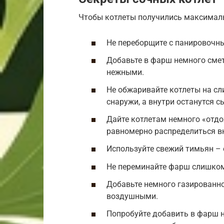
Чтобы котлеты получились максималь
Не переборщите с панировочны
Добавьте в фарш немного смет
нежными.
Не обжаривайте котлеты на сл
снаружи, а внутри останутся 
Дайте котлетам немного «отдо
равномерно распределиться в
Используйте свежий тимьян – е
Не переминайте фарш слишком
Добавьте немного газированно
воздушными.
Попробуйте добавить в фарш н