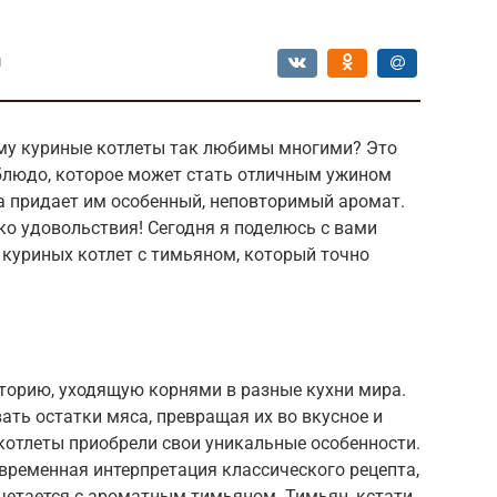
ы
му куриные котлеты так любимы многими? Это
 блюдо, которое может стать отличным ужином
а придает им особенный, неповторимый аромат.
ько удовольствия! Сегодня я поделюсь с вами
куриных котлет с тимьяном, который точно
сторию, уходящую корнями в разные кухни мира.
ать остатки мяса, превращая их во вкусное и
котлеты приобрели свои уникальные особенности.
временная интерпретация классического рецепта,
четается с ароматным тимьяном. Тимьян, кстати,