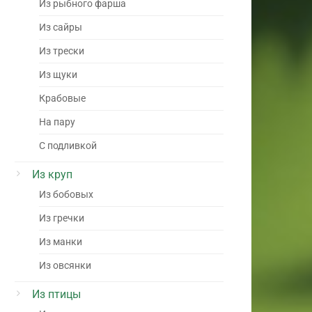
Из рыбного фарша
Из сайры
Из трески
Из щуки
Крабовые
На пару
С подливкой
Из круп
Из бобовых
Из гречки
Из манки
Из овсянки
Из птицы