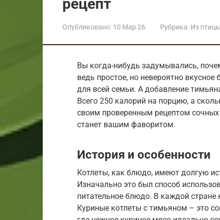
рецепт
Опубликовано:
10 Мар 26
Рубрика:
Из птиц
Вы когда-нибудь задумывались, поче
ведь простое, но невероятно вкусное
для всей семьи. А добавление тимьян
Всего 250 калорий на порцию, а скол
своим проверенным рецептом сочных 
станет вашим фаворитом.
История и особенности
Котлеты, как блюдо, имеют долгую и
Изначально это был способ использов
питательное блюдо. В каждой стране 
Куриные котлеты с тимьяном – это со
где нежное куриное мясо идеально со