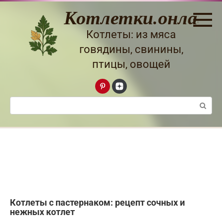
Перейти
Котлетки.онлайн
к
контенту
Котлеты: из мяса
говядины, свинины,
птицы, овощей
Поиск:
Котлеты с пастернаком: рецепт сочных и
нежных котлет