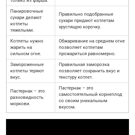
только из фарша.
Панировочные
Правильно подобранные
сухари делают
сухари придают котлетам
котлеты
хрустящую корочку.
тяжелыми.
Котлеты нужно
Обжаривание на среднем огне
жарить на
позволяет котлетам
сильном огне.
прожариться равномерно.
Замороженные
Правильная заморозка
котлеты теряют
позволяет сохранить вкус и
вкус.
текстуру котлет.
Пастернак – это
Пастернак – это
самостоятельный корнеплод
разновидность
со своим уникальным
моркови.
вкусом.