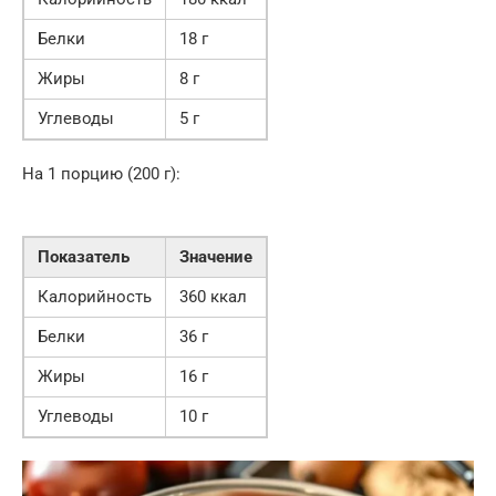
Белки
18 г
Жиры
8 г
Углеводы
5 г
На 1 порцию (200 г):
Показатель
Значение
Калорийность
360 ккал
Белки
36 г
Жиры
16 г
Углеводы
10 г