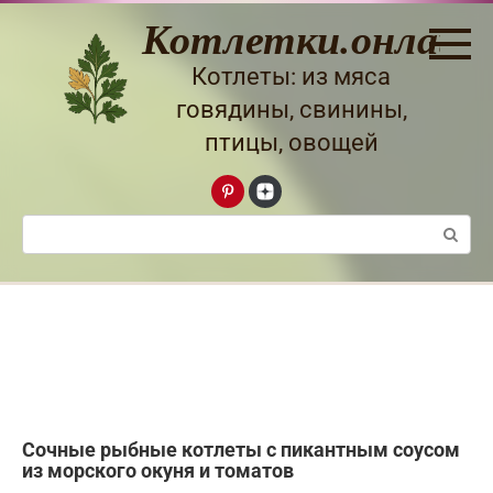
Перейти
Котлетки.онлайн
к
контенту
Котлеты: из мяса
говядины, свинины,
птицы, овощей
Поиск:
Сочные рыбные котлеты с пикантным соусом
из морского окуня и томатов