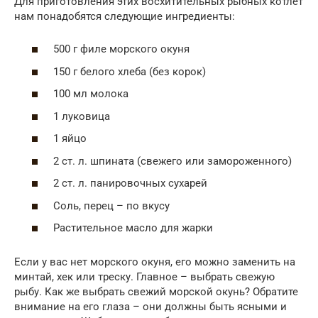
Для приготовления этих восхитительных рыбных котлет
нам понадобятся следующие ингредиенты:
500 г филе морского окуня
150 г белого хлеба (без корок)
100 мл молока
1 луковица
1 яйцо
2 ст. л. шпината (свежего или замороженного)
2 ст. л. панировочных сухарей
Соль, перец – по вкусу
Растительное масло для жарки
Если у вас нет морского окуня, его можно заменить на
минтай, хек или треску. Главное – выбрать свежую
рыбу. Как же выбрать свежий морской окунь? Обратите
внимание на его глаза – они должны быть ясными и