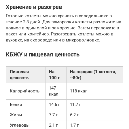
Хранение и разогрев
Готовые котлеты можно хранить в холодильнике в
течение 2-3 дней. Для заморозки котлеты разложите на
поднос в один слой и заморозьте. Затем переложите в
пакет или контейнер. Разогревать котлеты можно в
духовке, на сковороде или в микроволновке.
КБЖУ и пищевая ценность
Пищевая
На
На порцию (1 котлета,
ценность
100 г
~80г)
147
Калорийность
118 ккал
ккал
Белки
14.6 г
11.7 г
Жиры
7.7 г
6.2 г
Углеводы
2.1 г
1.7 г