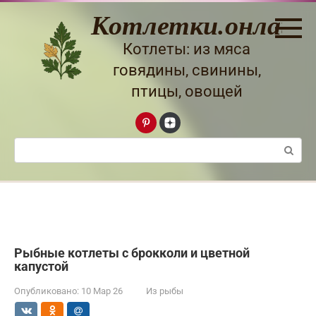
Перейти
Котлетки.онлайн
к
контенту
Котлеты: из мяса
говядины, свинины,
птицы, овощей
Поиск:
Рыбные котлеты с брокколи и цветной
капустой
Опубликовано:
10 Мар 26
Из рыбы