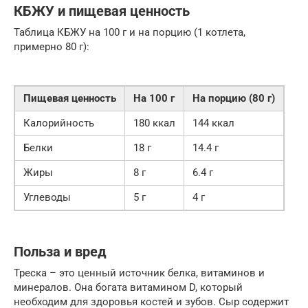
КБЖУ и пищевая ценность
Таблица КБЖУ на 100 г и на порцию (1 котлета,
примерно 80 г):
Пищевая ценность
На 100 г
На порцию (80 г)
Калорийность
180 ккал
144 ккал
Белки
18 г
14.4 г
Жиры
8 г
6.4 г
Углеводы
5 г
4 г
Польза и вред
Треска – это ценный источник белка, витаминов и
минералов. Она богата витамином D, который
необходим для здоровья костей и зубов. Сыр содержит