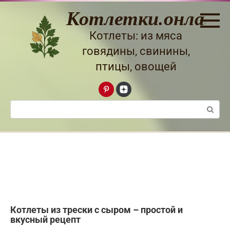
Перейти
Котлетки.онлайн
к
контенту
Котлеты: из мяса
говядины, свинины,
птицы, овощей
Поиск:
Котлеты из трески с сыром – простой и
вкусный рецепт