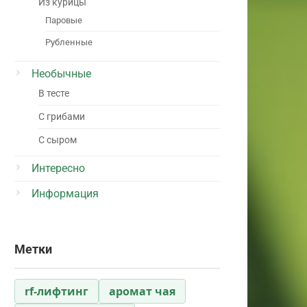
Из курицы
Паровые
Рубленные
Необычные
В тесте
С грибами
С сыром
Интересно
Информация
Метки
rf-лифтинг
аромат чая