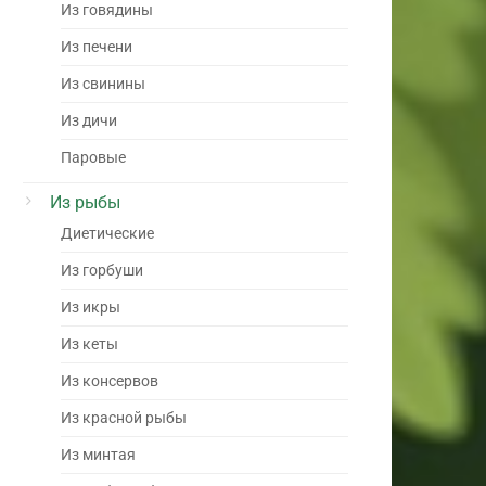
Из говядины
Из печени
Из свинины
Из дичи
Паровые
Из рыбы
Диетические
Из горбуши
Из икры
Из кеты
Из консервов
Из красной рыбы
Из минтая