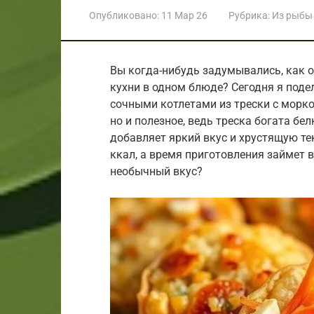
Опубликовано:
11 Мар 26
Рубрика:
Из рыбы
Вы когда-нибудь задумывались, как 
кухни в одном блюде? Сегодня я под
сочными котлетами из трески с морко
но и полезное, ведь треска богата бе
добавляет яркий вкус и хрустящую те
ккал, а время приготовления займет в
необычный вкус?