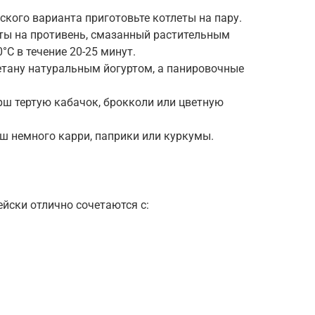
еского варианта приготовьте котлеты на пару.
еты на противень, смазанный растительным
°C в течение 20-25 минут.
етану натуральным йогуртом, а панировочные
рш тертую кабачок, брокколи или цветную
рш немного карри, паприки или куркумы.
ейски отлично сочетаются с: