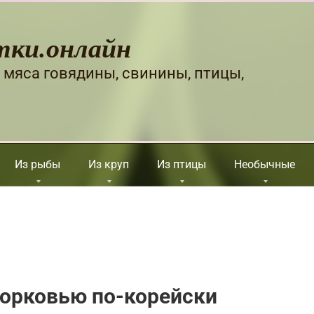
тки.онлайн
 мяса говядины, свинины, птицы,
Из рыбы
Из круп
Из птицы
Необычные
морковью по-корейски