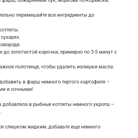
 фарш, обжаренный лук, морковь по-корейски,
ательно перемешайте все ингредиенты до
котлеты.
 сухарях.
ковороде.
н до золотистой корочки, примерно по 3-5 минут с
ажное полотенце, чтобы удалить излишки масла.
добавить в фарш немного тертого картофеля –
ми и сочными!
а добавляла в рыбные котлеты немного укропа –
.
ся слишком жидким, добавьте еще немного