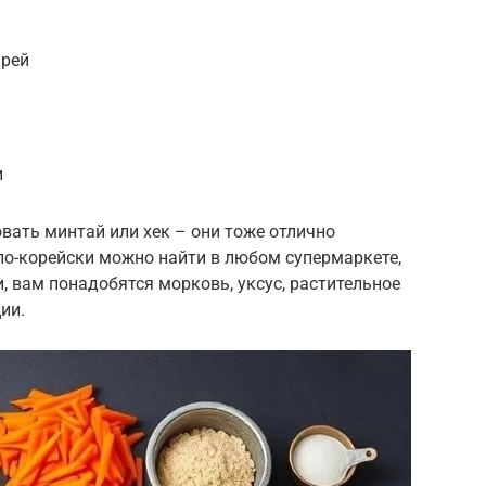
арей
и
овать минтай или хек – они тоже отлично
 по-корейски можно найти в любом супермаркете,
и, вам понадобятся морковь, уксус, растительное
ии.