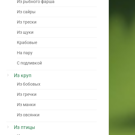
Из рыбного фарша
Из сайры
Из трески
Из щуки
Крабовые
На пару
С подливкой
Из круп
Из бобовых
Из гречки
Из манки
Из овсянки
Из птицы