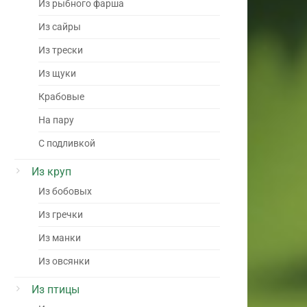
Из рыбного фарша
Из сайры
Из трески
Из щуки
Крабовые
На пару
С подливкой
Из круп
Из бобовых
Из гречки
Из манки
Из овсянки
Из птицы