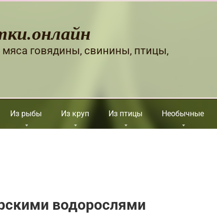
тки.онлайн
 мяса говядины, свинины, птицы,
Из рыбы
Из круп
Из птицы
Необычные
орскими водорослями