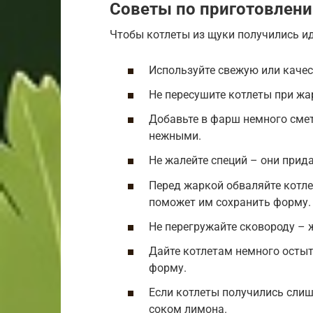
Советы по приготовлен
Чтобы котлеты из щуки получились ид
Используйте свежую или каче
Не пересушите котлеты при жа
Добавьте в фарш немного смет
нежными.
Не жалейте специй – они прид
Перед жаркой обваляйте котле
поможет им сохранить форму.
Не перегружайте сковороду – 
Дайте котлетам немного остыт
форму.
Если котлеты получились слиш
соком лимона.