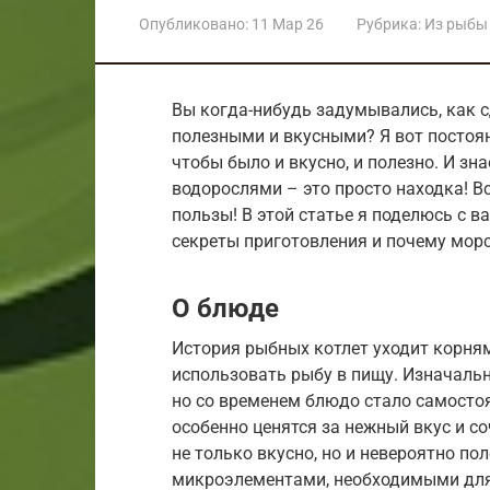
Опубликовано:
11 Мар 26
Рубрика:
Из рыбы
Вы когда-нибудь задумывались, как 
полезными и вкусными? Я вот постоя
чтобы было и вкусно, и полезно. И зн
водорослями – это просто находка! Вс
пользы! В этой статье я поделюсь с 
секреты приготовления и почему морс
О блюде
История рыбных котлет уходит корням
использовать рыбу в пищу. Изначальн
но со временем блюдо стало самосто
особенно ценятся за нежный вкус и с
не только вкусно, но и невероятно по
микроэлементами, необходимыми для 