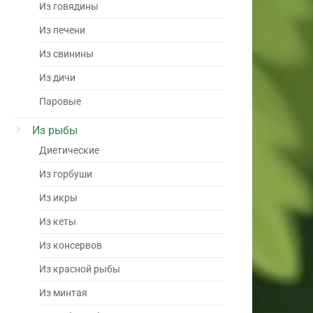
Из говядины
Из печени
Из свинины
Из дичи
Паровые
Из рыбы
Диетические
Из горбуши
Из икры
Из кеты
Из консервов
Из красной рыбы
Из минтая