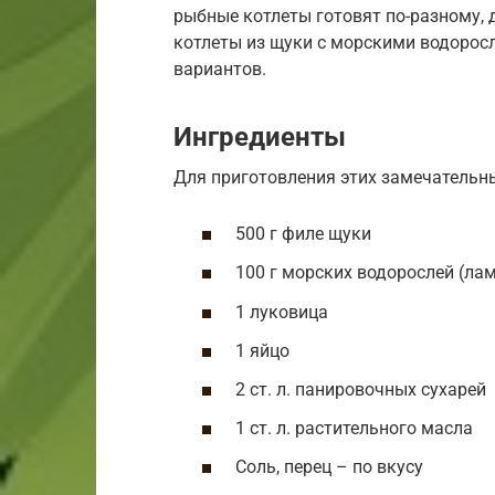
рыбные котлеты готовят по-разному, 
котлеты из щуки с морскими водоросл
вариантов.
Ингредиенты
Для приготовления этих замечательны
500 г филе щуки
100 г морских водорослей (ла
1 луковица
1 яйцо
2 ст. л. панировочных сухарей
1 ст. л. растительного масла
Соль, перец – по вкусу