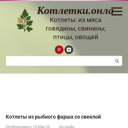
Перейти
Котлетки.онлайн
к
контенту
Котлеты: из мяса
говядины, свинины,
птицы, овощей
Поиск:
Котлеты из рыбного фарша со свеклой
Опубликовано:
10 Мар 26
Из рыбы