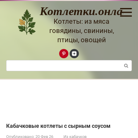
Перейти
Котлетки.онлайн
к
контенту
Котлеты: из мяса
говядины, свинины,
птицы, овощей
Поиск:
Кабачковые котлеты с сырным соусом
Опубликовано:
20 Фев 26
Из кабачков