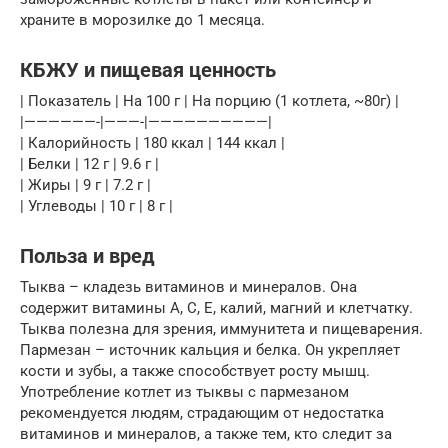
храните в морозилке до 1 месяца.
КБЖУ и пищевая ценность
| Показатель | На 100 г | На порцию (1 котлета, ~80г) |
|——————-|———-|——————————|
| Калорийность | 180 ккал | 144 ккал |
| Белки | 12 г | 9.6 г |
| Жиры | 9 г | 7.2 г |
| Углеводы | 10 г | 8 г |
Польза и вред
Тыква – кладезь витаминов и минералов. Она
содержит витамины А, С, Е, калий, магний и клетчатку.
Тыква полезна для зрения, иммунитета и пищеварения.
Пармезан – источник кальция и белка. Он укрепляет
кости и зубы, а также способствует росту мышц.
Употребление котлет из тыквы с пармезаном
рекомендуется людям, страдающим от недостатка
витаминов и минералов, а также тем, кто следит за