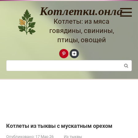
Перейти
Котлетки.онлайн
к
контенту
Котлеты: из мяса
говядины, свинины,
птицы, овощей
Поиск:
Котлеты из тыквы с мускатным орехом
Опубликовано:
17 Мар 26
Из тыквы