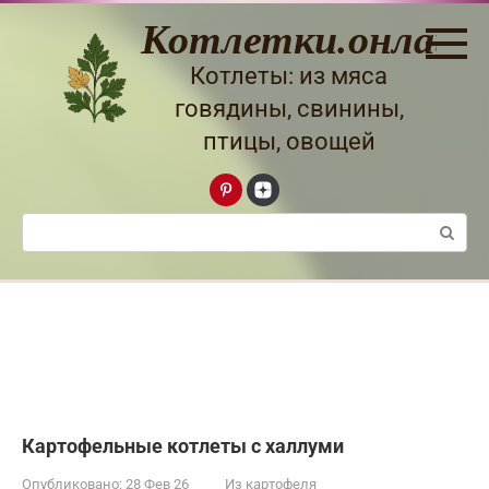
Перейти
Котлетки.онлайн
к
контенту
Котлеты: из мяса
говядины, свинины,
птицы, овощей
Поиск:
Картофельные котлеты с халлуми
Опубликовано:
28 Фев 26
Из картофеля