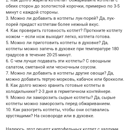
2. Как долго жарить котлеты? Обжаривайте котлеты с
обеих сторон до золотистой корочки, примерно по 3-5
минут с каждой стороны.
3. Можно ли добавить в котлеты лук-порей? Да, лук-
порей придаст котлетам более нежный вкус.
4. Как проверить готовность котлет? Проткните котлету
ножом – если нож выходит легко, котлета готова.
5. Можно ли приготовить котлеты в духовке? Да,
котлеты можно запечь в духовке при температуре 180
градусов в течение 20-25 минут.
6. С чем лучше подавать эти котлеты? С овощным
салатом, сметаной или чесночным соусом.
7. Можно ли добавить в котлеты другие овощи? Да,
можно добавить тертую морковь, кабачок или брокколи.
8. Как долго можно хранить готовые котлеты в
холодильнике? 2-3 дня в герметичном контейнере.
9. Можно ли заморозить сырые котлеты? Да, сырые
котлеты можно заморозить перед обжариванием.
10. Как разогреть котлеты, чтобы они оставались
хрустящими? На сковороде или в духовке.
Надеюсь, этот рецепт картофельных котлет с халлуми