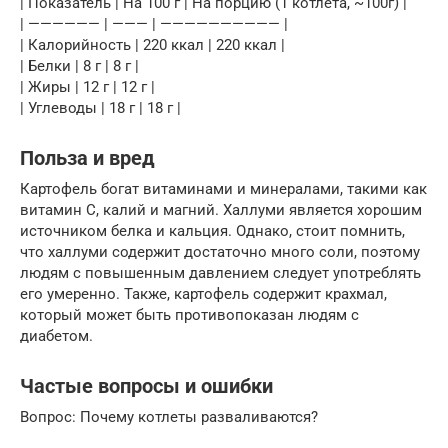
| Показатель | На 100 г | На порцию (1 котлета, ~100г) |
| —————— | ——— | —————————— |
| Калорийность | 220 ккал | 220 ккал |
| Белки | 8 г | 8 г |
| Жиры | 12 г | 12 г |
| Углеводы | 18 г | 18 г |
Польза и вред
Картофель богат витаминами и минералами, такими как
витамин C, калий и магний. Халлуми является хорошим
источником белка и кальция. Однако, стоит помнить,
что халлуми содержит достаточно много соли, поэтому
людям с повышенным давлением следует употреблять
его умеренно. Также, картофель содержит крахмал,
который может быть противопоказан людям с
диабетом.
Частые вопросы и ошибки
Вопрос: Почему котлеты разваливаются?