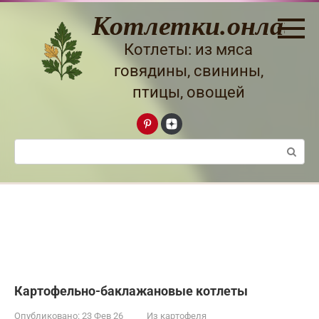
Перейти
Котлетки.онлайн
к
контенту
Котлеты: из мяса
говядины, свинины,
птицы, овощей
Поиск:
Картофельно-баклажановые котлеты
Опубликовано:
23 Фев 26
Из картофеля