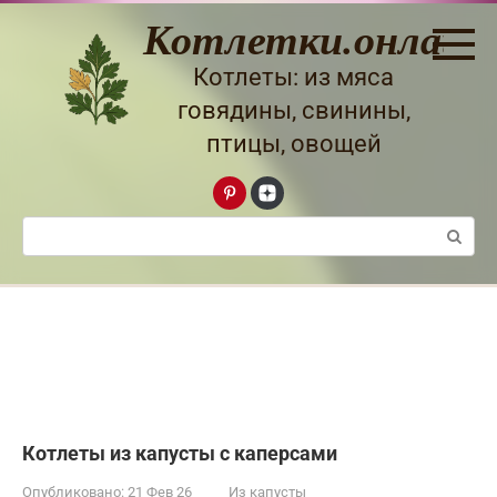
Перейти
Котлетки.онлайн
к
контенту
Котлеты: из мяса
говядины, свинины,
птицы, овощей
Поиск:
Котлеты из капусты с каперсами
Опубликовано:
21 Фев 26
Из капусты